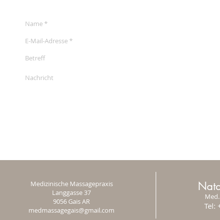
Medizinische Massagepraxis
Nata
Langgasse 37
Med.
9056 Gais AR
Tel:
medmassagegais@gmail.com